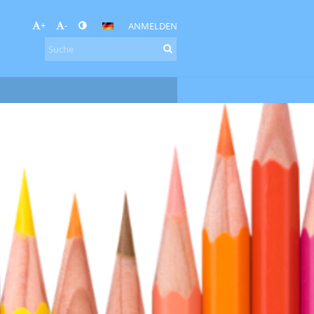
+
-
ANMELDEN