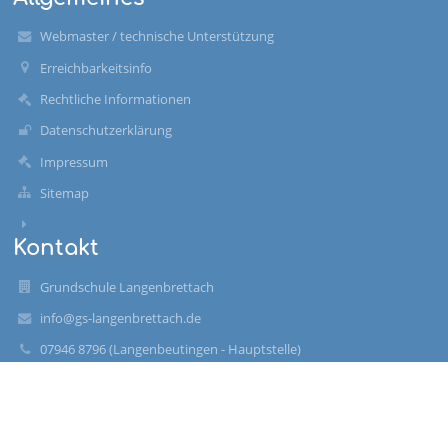
Webmaster / technische Unterstützung
Erreichbarkeitsinfo
Rechtliche Informationen
Datenschutzerklärung
Impressum
Sitemap
Kontakt
Grundschule Langenbrettach
info@gs-langenbrettach.de
07946 8796 (Langenbeutingen - Hauptstelle)
07139 7186 (Brettach - Außenstelle)
Schulstraße 54
74243 Langenbrettach
Germany