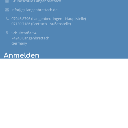
Grundschule Langenbrettach
info@gs-langenbrettach.de
07946 8796 (Langenbeutingen - Hauptstelle)
07139 7186 (Brettach - Außenstelle)
Schulstraße 54
74243 Langenbrettach
Germany
Anmelden
Benutzername:
Passwort:
Benutzernamen oder Passwort vergessen